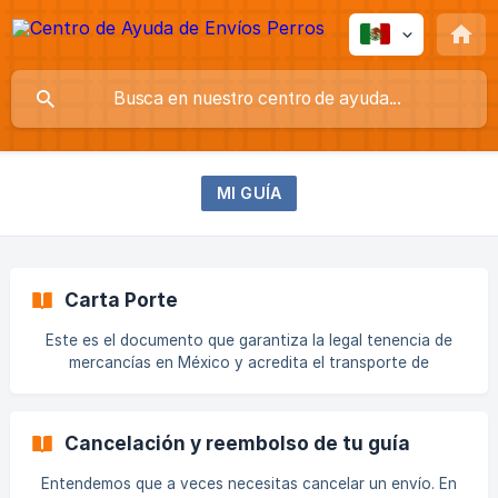
MI GUÍA
Carta Porte
Este es el documento que garantiza la legal tenencia de
mercancías en México y acredita el transporte de
mercancías cuando se trasladen en territorio nacional por
vía aérea, marítima, terrestre y férrea. Esta carta es un
complemento a un comprobante fiscal digital (CFDI) o
Cancelación y reembolso de tu guía
factura electrónica de traslado o de ingreso. Los
transportistas, prestadores de servicios de carga o de
Entendemos que a veces necesitas cancelar un envío. En
mensajería son los responsables de emitir esta Carta Porte