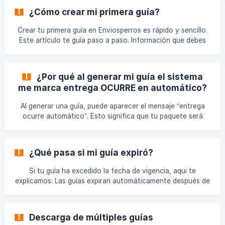
imprimirla directamente. En caso de no visualizar la
¿Cómo crear mi primera guía?
descarga, la puedes descargar de manera manual. Pasos a
seguir: Ingresa a tu cuenta en Enviosperros. Ve a Mis envíos
Crear tu primera guía en Enviosperros es rápido y sencillo.
y selecciona la guía generada. Haz clic en Descargar guía.
Este artículo te guía paso a paso. Información que debes
Guarda el archi
ingresar: origen, destino, peso, dimensiones y contenido
del paquete. El sistema calcula automáticamente la tarifa
según la paquetería seleccionada. Pasos a seguir: Crear tu
¿Por qué al generar mi guía el sistema
cuenta en enviosperros.com Ingresa a la plataforma con tu
me marca entrega OCURRE en automático?
usuario y contraseña. Una vez dentro de la plataforma
dirígete a la sección ¨Nuevo Envío¨ en la
Al generar una guía, puede aparecer el mensaje “entrega
ocurre automático”. Esto significa que tu paquete será
entregado en un ocurre, aun que la hayas generado a
domicilio. El mensaje aparece cuando el servicio el envio al
domicilio de destino no está disponible con esa paquetería,
¿Qué pasa si mi guía expiró?
y se propone una entrega a ocurre. Pasos a seguir: Verifica
el CP de destino. Visualiza si la entrega se puede completar
Si tu guía ha excedido la fecha de vigencia, aqui te
al domicilio seleccionado como destino. Preguntas
explicamos: Las guías expiran automáticamente después de
frecuentes: *¿Puedo so
6 días naturales. Después del periodo no contaran con
validez para su uso ni para su cancelación. No se pueden
reprogramar ni reactivar. Pasos a seguir: Verifica la fecha
Descarga de múltiples guías
de expiración de tu guía. Si está vencida, deberás generar