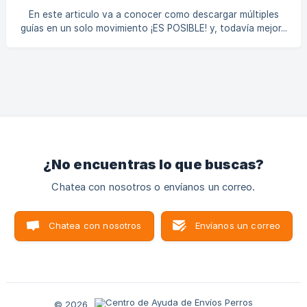
una nueva guía. Preguntas frecuentes: ¿Puedo usar la
En este articulo va a conocer como descargar múltiples
misma guía después de expirada? → No, debes generar una
guías en un solo movimiento ¡ES POSIBLE! y, todavía mejor...
nueva. *¿Qué
todas estas guías se descargarán en un solo archivo para
que el proceso de impresión sea aun más rápido, te
compartimos paso a paso cómo puedes realizarlo. La
plataforma permite descargar en lote las guías pagadas.
Pasos para descargar varias guías: Una vez generadas y
pagadas todas tus guías, dirígete a la sección "Mis Envíos"
en la barra lateral izquierda. Seleccio
¿No encuentras lo que buscas?
Chatea con nosotros o envíanos un correo.
Chatea con nosotros
Envíanos un correo
© 2026